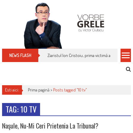
Skip
to
content
Ziaristul Ion Cristoiu, prima victimă a noi cenzuri 
NEWS FLASH
Esti aici:
Prima pagină >
Posts tagged "10 tv"
TAG: 10 TV
Naşule, Nu-Mi Ceri Prietenia La Tribunal?