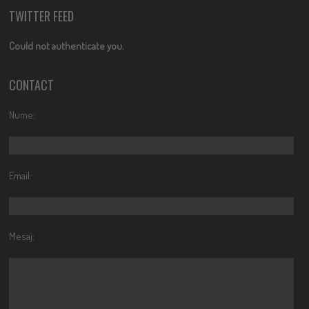
TWITTER FEED
Could not authenticate you.
CONTACT
Nume:
Email:
Mesaj: