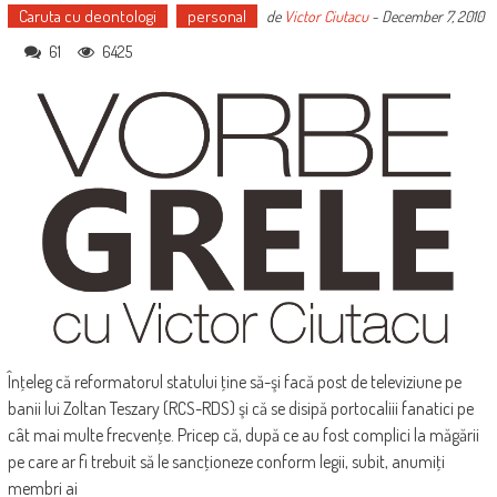
Caruta cu deontologi
personal
de
Victor Ciutacu
-
December 7, 2010
61
6425
Înţeleg că reformatorul statului ţine să-şi facă post de televiziune pe
banii lui Zoltan Teszary (RCS-RDS) şi că se disipă portocaliii fanatici pe
cât mai multe frecvenţe. Pricep că, după ce au fost complici la măgării
pe care ar fi trebuit să le sancţioneze conform legii, subit, anumiţi
membri ai