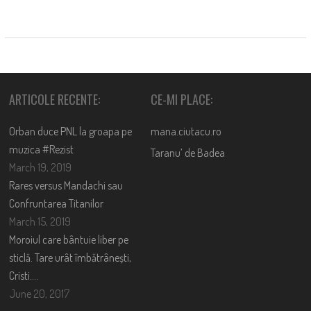
ARTICOLE RECENTE:
CE-MI PLACE:
Orban duce PNL la groapa pe
mana.ciutacu.ro
muzica #Rezist
Taranu’ de Badea
March 19, 2019
Rares versus Mandachi sau
Confruntarea Titanilor
March 15, 2019
Moroiul care bântuie liber pe
sticlă. Tare urât îmbătrânești,
Cristi….
June 20, 2017